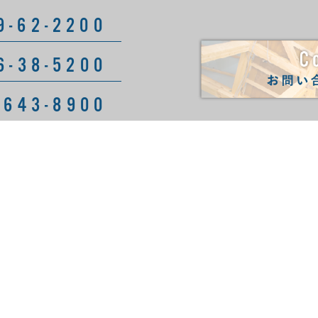
9-62-2200
6-38-5200
5643-8900
社情報
取扱資材
企業理念
セメ
代表ご挨拶
土木
沿革
建築
各営業所
工事関連
建築
土木