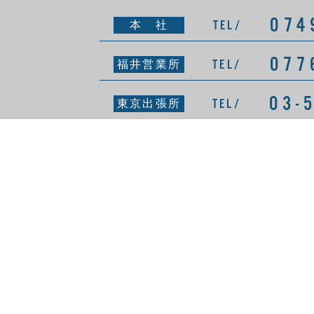
074
TEL/
本 社
077
TEL/
福井営業所
03-
TEL/
東京出張所
会
〒526-0033
滋賀県長浜市平方町366番地3
TEL/ 0749-62-2200