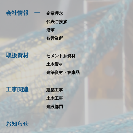
会社情報
企業理念
代表ご挨拶
沿革
各営業所
取扱資材
セメント系資材
土木資材
建築資材・在庫品
工事関連
建築工事
土木工事
建設部門
お知らせ