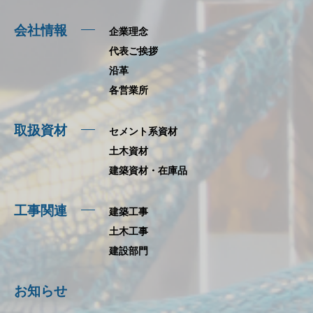
会社情報
企業理念
代表ご挨拶
沿革
各営業所
取扱資材
セメント系資材
土木資材
建築資材・在庫品
工事関連
建築工事
土木工事
建設部門
お知らせ